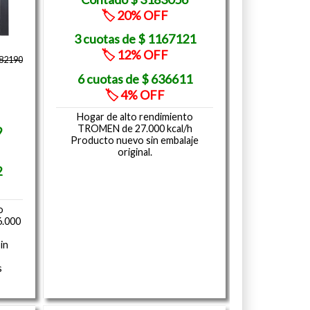
20
1167121
12
882190
636611
4
Hogar de alto rendimiento
TROMEN de 27.000 kcal/h
9
Producto nuevo sin embalaje
original.
2
o
6.000
in
s