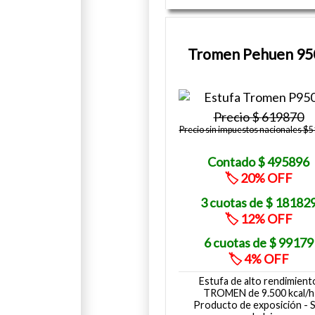
Tromen Pehuen 95
619870
Precio sin impuestos nacionales $
495896
20
18182
12
99179
4
Estufa de alto rendimient
TROMEN de 9.500 kcal/h
Producto de exposición - S