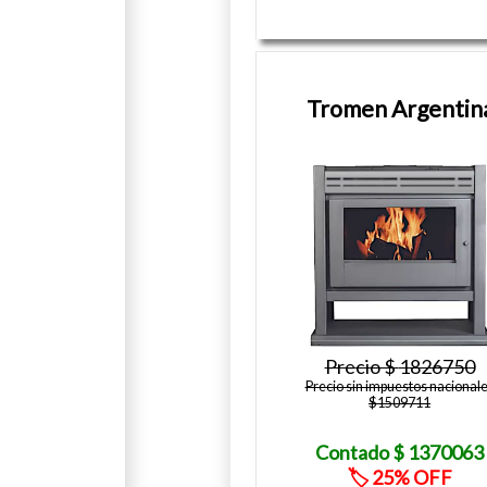
Tromen Argentin
1826750
Precio sin impuestos nacional
$1509711
1370063
25