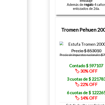
embalaje
Además de
regalo
4 caño
enlozados de 2da.
Tromen Pehuen 20
853010
Precio sin impuestos nacionales $
597107
30
22178
22
12226
14