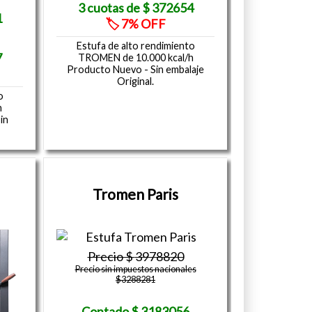
372654
1
7
Estufa de alto rendimiento
7
TROMEN de 10.000 kcal/h
Producto Nuevo - Sin embalaje
Original.
o
h
in
Tromen Paris
3978820
Precio sin impuestos nacionales
$3288281
3183056