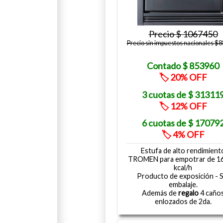
1067450
Precio sin impuestos nacionales $
853960
20
31311
12
17079
4
Estufa de alto rendimient
TROMEN para empotrar de 1
kcal/h
Producto de exposición - S
embalaje.
Además de
regalo
4 caño
enlozados de 2da.