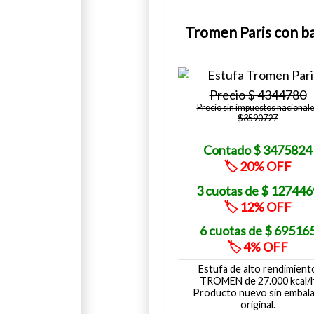
Tromen Paris con b
4344780
Precio sin impuestos nacional
$3590727
3475824
20
127446
12
69516
4
Estufa de alto rendimient
TROMEN de 27.000 kcal/
Producto nuevo sin embala
original.