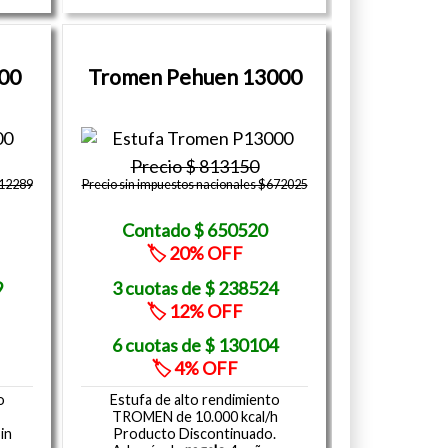
00
Tromen Pehuen 13000
813150
512289
Precio sin impuestos nacionales $672025
650520
20
9
238524
12
130104
4
o
Estufa de alto rendimiento
TROMEN de 10.000 kcal/h
in
Producto Discontinuado.