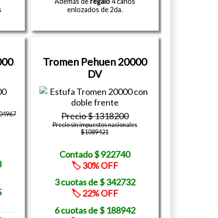
Además de
regalo
4 caños
s
enlozados de 2da.
000
Tromen Pehuen 20000
DV
704967
1318200
Precio sin impuestos nacionales
$1089421
922740
3
30
342732
5
22
188942