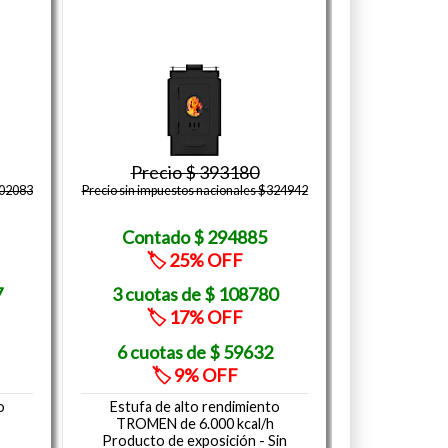
393180
302083
Precio sin impuestos nacionales $324942
294885
25
7
108780
17
59632
9
o
Estufa de alto rendimiento
TROMEN de 6.000 kcal/h
Producto de exposición - Sin