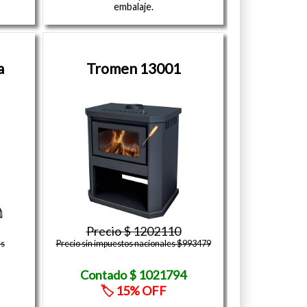
embalaje.
a
Tromen 13001
1202110
es
Precio sin impuestos nacionales $993479
1021794
15