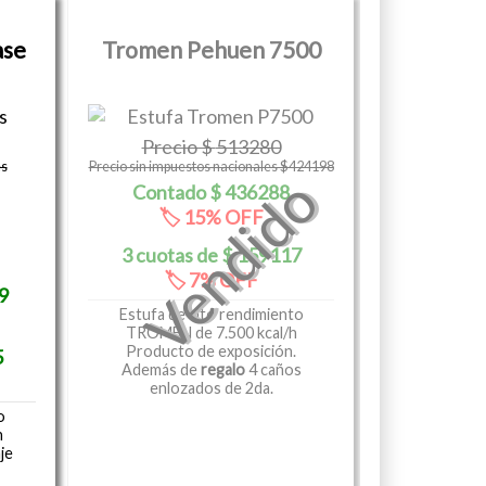
ase
Tromen Pehuen 7500
513280
es
Precio sin impuestos nacionales $424198
436288
15
159117
7
9
Estufa de alto rendimiento
TROMEN de 7.500 kcal/h
Producto de exposición.
5
Además de
regalo
4 caños
enlozados de 2da.
o
h
je