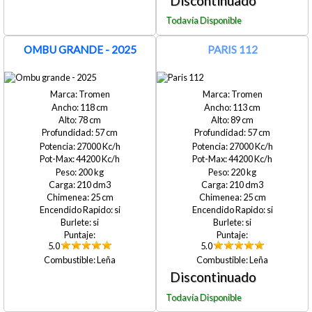
OMBU GRANDE - 2025
PARIS 112
Tromen
Tromen
118
113
78
89
57
57
27000
27000
44200
44200
200
220
210
210
25
25
si
si
si
si
5.0
5.0
Leña
Leña