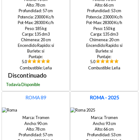
78
66
57
53
23000
23000
28300
28300
185
150
135
135
20
20
si
si
si
si
5.0
5.0
Leña
Leña
ROMA 89
ROMA - 2025
Tromen
Tromen
90
93
78
66
57
53