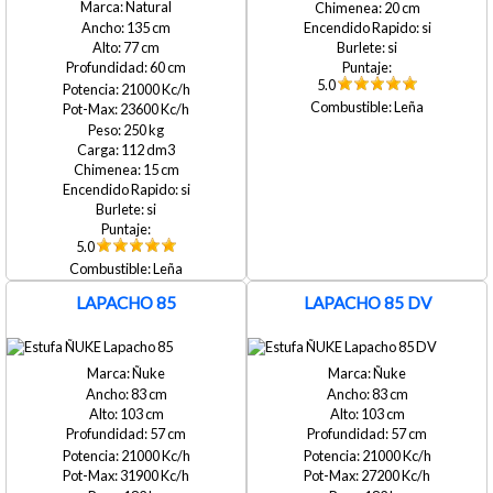
Natural
20
135
si
77
si
60
5.0
21000
Leña
23600
250
112
15
si
si
5.0
Leña
LAPACHO 85
LAPACHO 85 DV
Ñuke
Ñuke
83
83
103
103
57
57
21000
21000
31900
27200