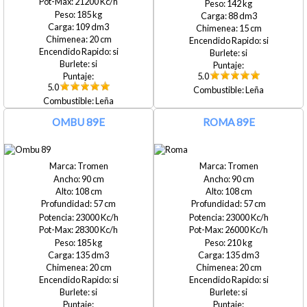
21200
142
185
88
109
15
20
si
si
si
si
5.0
5.0
Leña
Leña
OMBU 89E
ROMA 89E
Tromen
Tromen
90
90
108
108
57
57
23000
23000
28300
26000
185
210
135
135
20
20
si
si
si
si