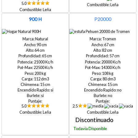
5.0
Leña
Leña
900 H
P20000
Natural
Tromen
90
67
64
82
65
57
21000
20000
22500
14300
200
108
112
80
15
15
si
no
si
no
5.0
2.5
Leña
Leña