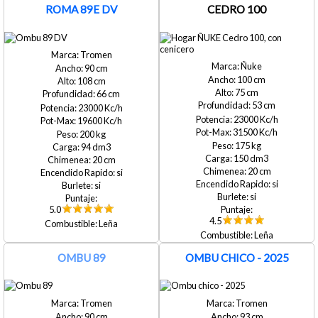
ROMA 89E DV
CEDRO 100
Tromen
Ñuke
90
100
108
75
66
53
23000
23000
19600
31500
200
175
94
150
20
20
si
si
si
si
5.0
4.5
Leña
Leña
OMBU 89
OMBU CHICO - 2025
Tromen
Tromen
90
93