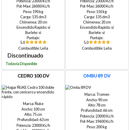
23000
23000
26000
26000
190
150
135
135
20
20
si
si
si
si
5.0
5.0
Leña
Leña
CEDRO 100 DV
OMBU 89 DV
Tromen
90
Ñuke
78
100
66
75
23000
63
19600
23000
200