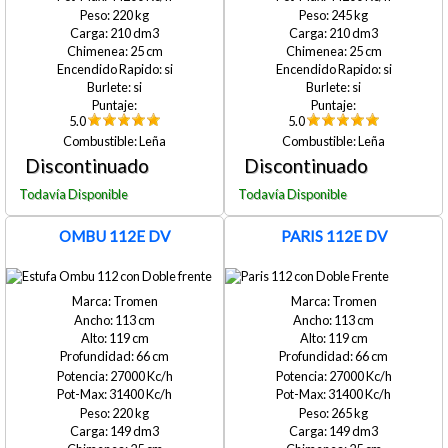
Encendido
220
245
Rápido
210
210
25
25
Si
🔥🔥🔥
si
si
🔥🔥
si
si
No
🔥
5.0
5.0
Formato
Leña
Leña
Frontal
Esquinero
Curvo
Doble
OMBU 112E DV
PARIS 112E DV
Frente
Tromen
Tromen
113
113
119
119
66
66
27000
27000
31400
31400
220
265
149
149