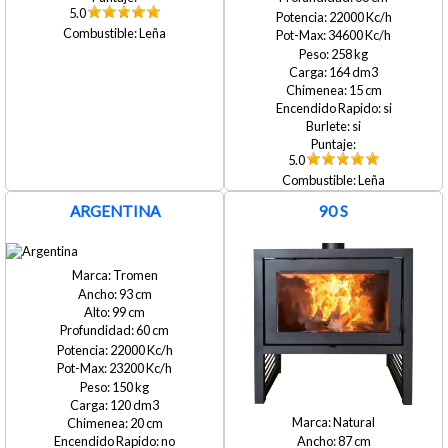
5.0
22000
Leña
34600
258
164
15
si
si
5.0
Leña
ARGENTINA
90 S
Tromen
93
99
60
22000
23200
150
120
Natural
20
87
no