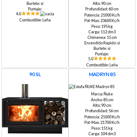
90
si
60
4.0
21000
Leña
23600
195
112
15
si
si
5.0
Leña
90 SL
MADRYN 85
Ñuke
85
90
56
21000
21700
151
104