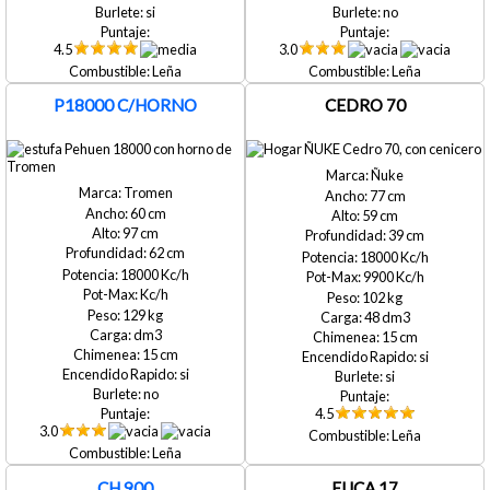
si
no
4.5
3.0
Leña
Leña
P18000 C/HORNO
CEDRO 70
Ñuke
Tromen
77
60
59
97
39
62
18000
18000
9900
102
129
48
15
15
si
si
si
no
4.5
3.0
Leña
Leña
CH 900
EUCA 17