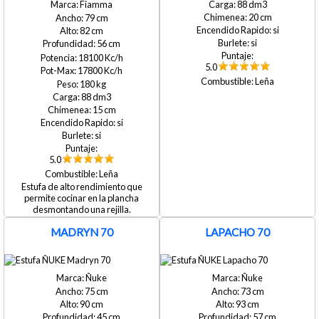
88
Fiamma
20
79
si
82
si
56
18100
5.0
17800
Leña
180
88
15
si
si
5.0
Leña
Estufa de alto rendimiento que
permite cocinar en la plancha
desmontando una rejilla.
MADRYN 70
LAPACHO 70
Ñuke
Ñuke
75
73
90
93
45
57