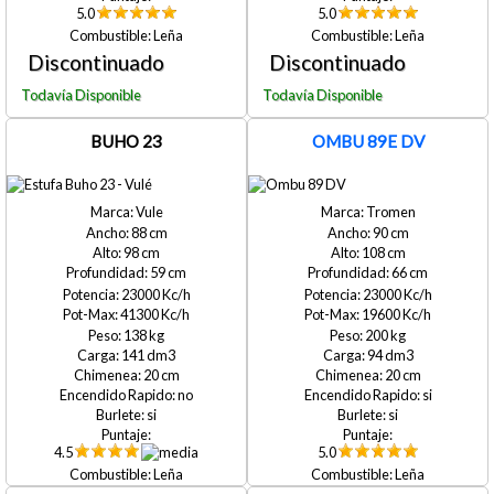
5.0
5.0
Leña
Leña
BUHO 23
OMBU 89E DV
Vule
Tromen
88
90
98
108
59
66
23000
23000
41300
19600
138
200
141
94
20
20
no
si
si
si
4.5
5.0
Leña
Leña