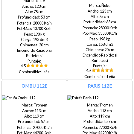
Oslo -
Ñuke
Ñuke
Fundición
123
123
75
de Hierro
75
53
Panadero
63
28000
Vule
28000
40700
33300
198
M&p -
198
193
Fundición
158
20
de Hierro
20
si
Tas Eme a
si
si
gas
si
4.5
Tipo
4.5
Leña
Leña
Estufa
Hogar p/
OMBU 112E
PARIS 112E
empotrar
Eficiencia
Tromen
Tromen
Alta (con
113
113
burlete)
119
119
Media (sin
57
57
burlete)
27000
27000
44200
44200