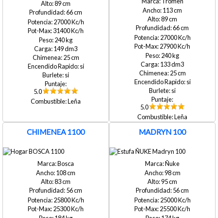
Tromen
89
113
66
89
27000
66
31400
27000
240
27900
149
240
25
133
si
25
si
si
si
5.0
Leña
5.0
Leña
CHIMENEA 1100
MADRYN 100
Bosca
Ñuke
108
98
83
95
56
56
25800
25000
25300
25500
184
174