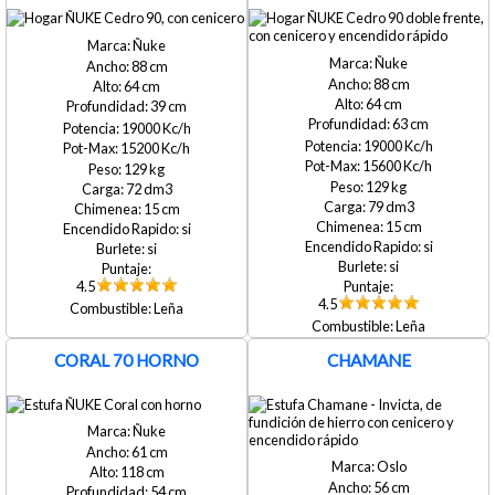
Ñuke
Ñuke
88
88
64
64
39
63
19000
19000
15200
15600
129
129
72
79
15
15
si
si
si
si
4.5
4.5
Leña
Leña
CORAL 70 HORNO
CHAMANE
Ñuke
61
Oslo
118
56
54