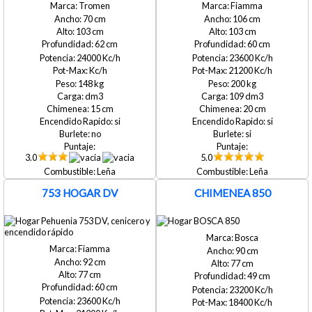
Tromen
Fiamma
70
106
103
103
62
60
24000
23600
21200
148
200
109
15
20
si
si
no
si
3.0
5.0
Leña
Leña
753 HOGAR DV
CHIMENEA 850
Bosca
Fiamma
90
92
77
77
49
60
23200
23600
18400