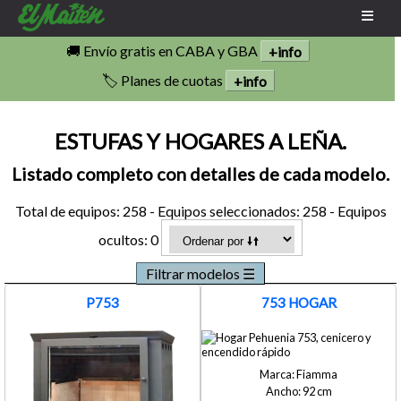
🚚 Envío gratis en CABA y GBA
+info
🏷️ Planes de cuotas
+info
ESTUFAS Y HOGARES A LEÑA.
Listado completo con detalles de cada modelo.
Ancho
de
Total de equipos: 258 - Equipos seleccionados: 258 - Equipos
a
ocultos: 0
cm
Alto
de
a
cm
P753
753 HOGAR
Profundidad
de
a
cm
Seleccionar
Fiamma
todo
92