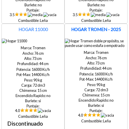
no
no
3.5
3.5
Leña
Leña
HOGAR 11000
HOGAR TROMEN - 2025
Tromen
Tromen
76
76
73
73
44
44
16000
16000
14400
14400
90
90
72
72
15
15
no
no
si
si
4.0
4.0
Leña
Leña