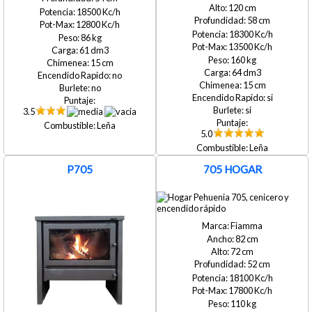
120
18500
58
12800
18300
86
13500
61
160
15
64
no
15
no
si
si
3.5
Leña
5.0
Leña
P705
705 HOGAR
Fiamma
82
72
52
18100
17800
110