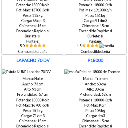
18000
18000
13700
19100
115
151
65
91
15
15
si
si
si
si
5.0
4.5
Leña
Leña
LAPACHO 70 DV
P18000
Ñuke
Tromen
73
60
93
80
57
62
18000
18000
16700
151
105
71
15
15
si
si