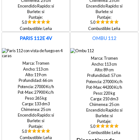
25
25
si
si
si
si
5.0
5.0
Leña
Leña
PARIS 112E 4V
OMBU 112
Tromen
Tromen
113
113
89
119
57
66
27000
27000
44200
27900
220
265
210
133
25
25
si
si
si
si
5.0
5.0
Leña
Leña