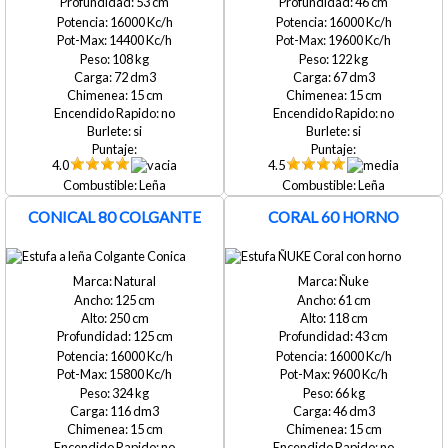
53
46
16000
16000
14400
19600
108
122
72
67
15
15
no
no
si
si
4.0
4.5
Leña
Leña
CONICAL 80 COLGANTE
CORAL 60 HORNO
Natural
Ñuke
125
61
250
118
125
43
16000
16000
15800
9600
324
66
116
46
15
15
no
no