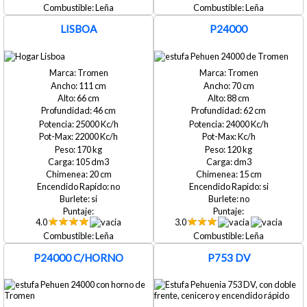
Leña
Leña
LISBOA
P24000
Tromen
Tromen
111
70
66
88
46
62
25000
24000
22000
170
120
105
20
15
no
si
si
no
4.0
3.0
Leña
Leña
P24000 C/HORNO
P753 DV