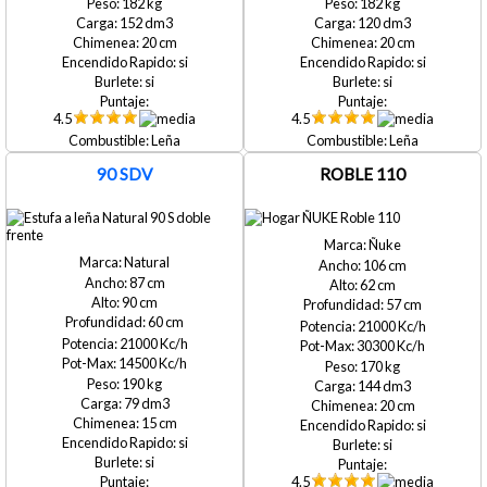
182
182
152
120
20
20
si
si
si
si
4.5
4.5
Leña
Leña
90 SDV
ROBLE 110
Ñuke
Natural
106
87
62
90
57
60
21000
21000
30300
14500
170
190
144
79
20
15
si
si
si
si
4.5