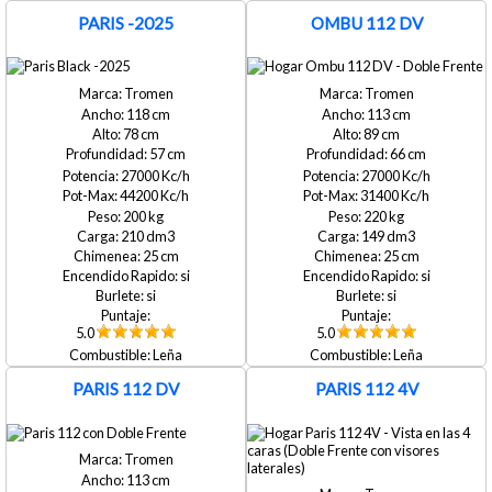
PARIS -2025
OMBU 112 DV
Tromen
Tromen
118
113
78
89
57
66
27000
27000
44200
31400
200
220
210
149
25
25
si
si
si
si
5.0
5.0
Leña
Leña
PARIS 112 DV
PARIS 112 4V
Tromen
113