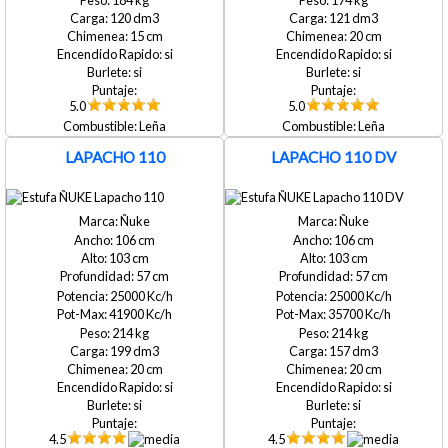
120
121
15
20
si
si
si
si
5.0
5.0
Leña
Leña
LAPACHO 110
LAPACHO 110 DV
Ñuke
Ñuke
106
106
103
103
57
57
25000
25000
41900
35700
214
214
199
157
20
20
si
si
si
si
4.5
4.5