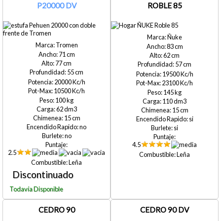
P20000 DV
ROBLE 85
Ñuke
Tromen
83
71
62
77
57
55
19500
20000
23100
10500
145
100
110
62
15
15
si
no
si
no
4.5
2.5
Leña
Leña
CEDRO 90
CEDRO 90 DV