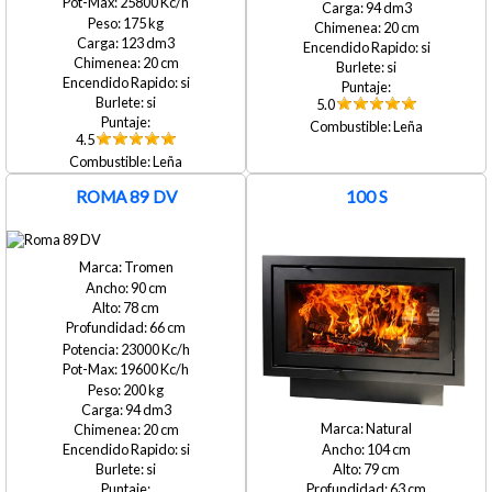
25800
94
175
20
123
si
20
si
si
si
5.0
Leña
4.5
Leña
ROMA 89 DV
100 S
Tromen
90
78
66
23000
19600
200
94
Natural
20
104
si
79
si
63