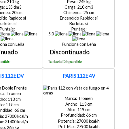
210
245
135
210
20
25
si
si
si
si
5.0
Leña
Leña
IS 112E DV
PARIS 112E 4V
Tromen
Tromen
113
113
119
119
66
66
27000
27000
31400
27900
265