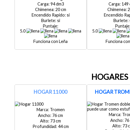
94
149
20
2
si
si
5.0
5.0
Leña
HOGARES 
HOGAR 11000
HOGAR TROME
Tromen
Tro
76
76
73
73
44