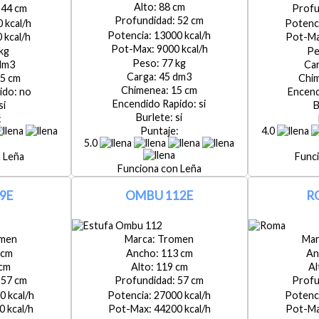
88
44
52
0
13000
0
9000
77
45
5
15
no
si
si
si
4.0
5.0
Leña
Leña
9E
OMBU 112E
R
men
Tromen
113
119
57
57
0
27000
0
44200