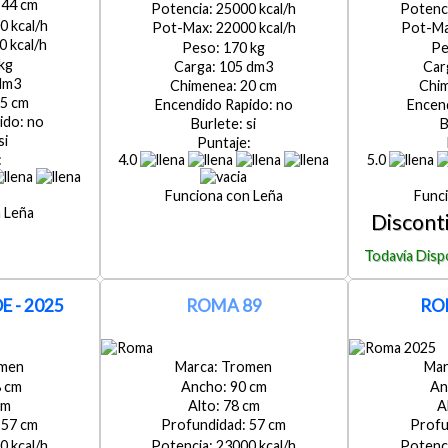
44
25000
0
22000
0
170
105
20
5
no
no
si
si
4.0
5.0
Leña
Leña
 - 2025
ROMA 89
RO
men
Tromen
8
90
78
57
57
0
23000