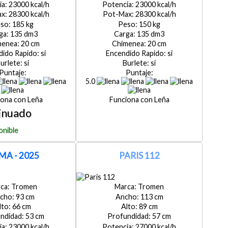
23000
23000
28300
28300
185
150
135
135
20
20
si
si
si
si
5.0
Leña
Leña
MA - 2025
PARIS 112
Tromen
Tromen
93
113
66
89
53
57
23000
27000