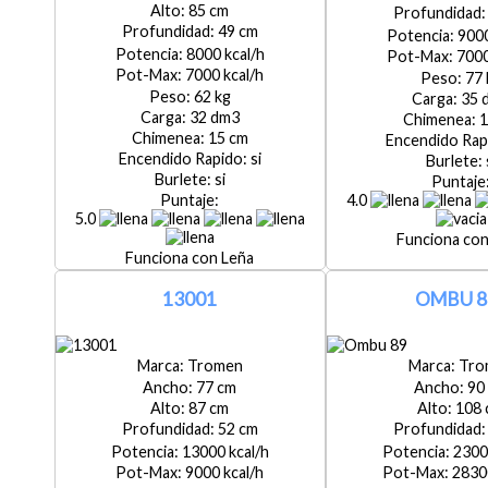
85
49
900
8000
700
7000
77
62
35
32
1
15
si
si
4.0
5.0
Leña
13001
OMBU 8
Tromen
Tro
77
90
87
108
52
13000
2300
9000
2830