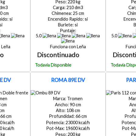
220
210
0
25
si
si
si
si
5.0
5.0
Leña
Leña
E DV
ROMA 89E DV
PAR
men
Tromen
3
90
108
66
66
0
23000
0
19600
200