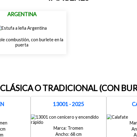
ARGENTINA
le combustión, con burlete en la
puerta
 CLÁSICA O TRADICIONAL (CON BUR
EN
13001 - 2025
C
men
Tromen
68