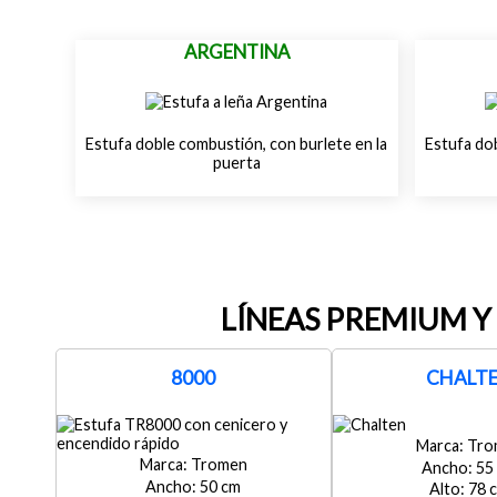
ARGENTINA
Estufa doble combustión, con burlete en la
Estufa dob
puerta
LÍNEAS PREMIUM Y
8000
CHALT
Tro
Tromen
55
50
78