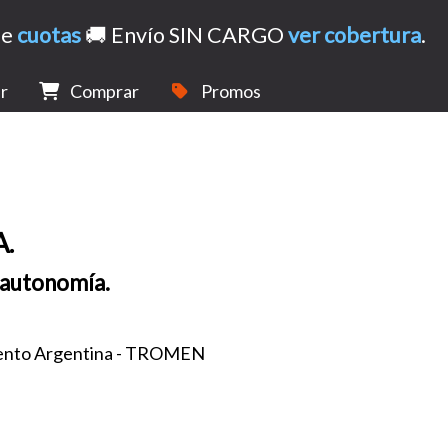
de
cuotas
🚚 Envío SIN CARGO
ver cobertura
.
r
Comprar
Promos
.
 autonomía.