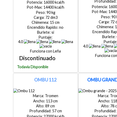
16000
1600
14400
1440
90
90
72
72
15
1
no
si
4.0
4.0
Leña
OMBU 112
OMBU GRANDE
Tromen
Tro
113
11
89
78
57
27000
2700