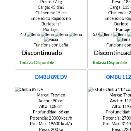
77
185
45
135
15
2
no
si
4.0
5.0
Leña
OMBU 89E DV
OMBU 112
Tromen
Tro
90
11
108
119
66
23000
2700
19600
3140
200
220