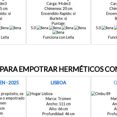
94
5
20
si
si
si
si
5.0
5.0
Leña
Leña
PARA EMPOTRAR HERMÉTICOS CO
N - 2025
LISBOA
O
Tromen
men
111
66
46