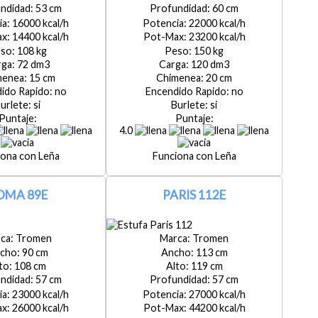
53
60
16000
22000
14400
23200
108
150
72
120
15
20
no
no
si
si
4.0
Leña
Leña
OMA 89E
PARIS 112E
Tromen
Tromen
90
113
108
119
57
57
23000
27000
26000
44200