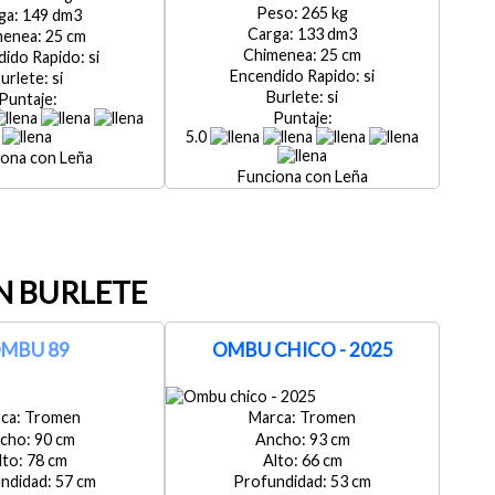
265
149
133
25
25
si
si
si
si
5.0
Leña
Leña
N BURLETE
MBU 89
OMBU CHICO - 2025
Tromen
Tromen
90
93
78
66
57
53