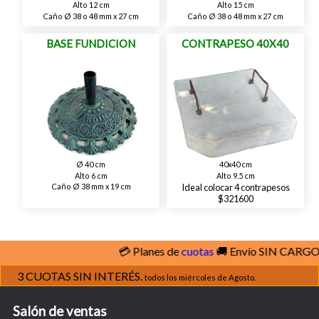
Alto 12 cm
Alto 15 cm
Caño Ø 38 o 48 mm x 27 cm
Caño Ø 38 o 48 mm x 27 cm
BASE FUNDICION
CONTRAPESO 40X40
Ø 40 cm
40x40 cm
Alto 6 cm
Alto 9.5 cm
Caño Ø 38 mm x 19 cm
Ideal colocar 4 contrapesos
$321600
💳 Planes de
cuotas
🚚 Envío SIN CARGO
ve
3 CUOTAS SIN INTERÉS.
todos los miércoles de Agosto.
Salón de ventas