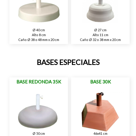
Ø 40 cm
Ø 27 cm
Alto 8 cm
Alto 11 cm
Caño Ø 38 o 48 mm x 20 cm
Caño Ø 32 o 38 mm x 20 cm
BASES ESPECIALES
BASE REDONDA 35K
BASE 30K
Ø 50 cm
46x41 cm