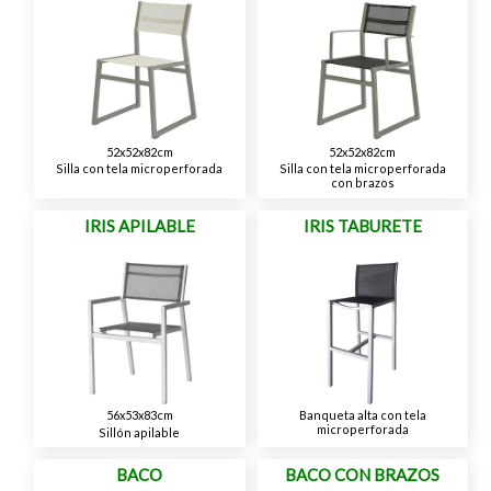
52x52x82cm
52x52x82cm
Silla con tela microperforada
Silla con tela microperforada
con brazos
IRIS APILABLE
IRIS TABURETE
56x53x83cm
Banqueta alta con tela
microperforada
Sillón apilable
BACO
BACO CON BRAZOS