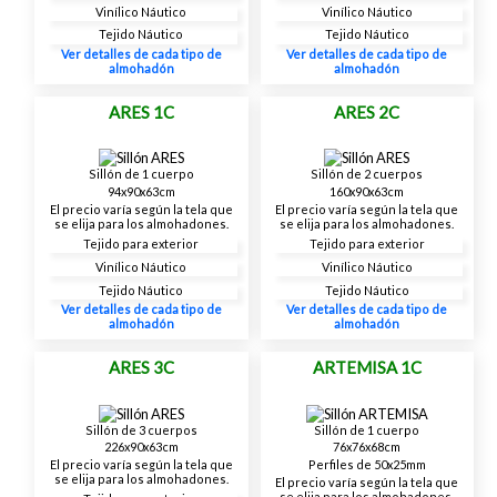
Vinílico Náutico
Vinílico Náutico
Tejido Náutico
Tejido Náutico
Ver detalles de cada tipo de
Ver detalles de cada tipo de
almohadón
almohadón
ARES 1C
ARES 2C
Sillón de 1 cuerpo
Sillón de 2 cuerpos
94x90x63cm
160x90x63cm
El precio varía según la tela que
El precio varía según la tela que
se elija para los almohadones.
se elija para los almohadones.
Tejido para exterior
Tejido para exterior
Vinílico Náutico
Vinílico Náutico
Tejido Náutico
Tejido Náutico
Ver detalles de cada tipo de
Ver detalles de cada tipo de
almohadón
almohadón
ARES 3C
ARTEMISA 1C
Sillón de 3 cuerpos
Sillón de 1 cuerpo
226x90x63cm
76x76x68cm
El precio varía según la tela que
Perfiles de 50x25mm
se elija para los almohadones.
El precio varía según la tela que
se elija para los almohadones.