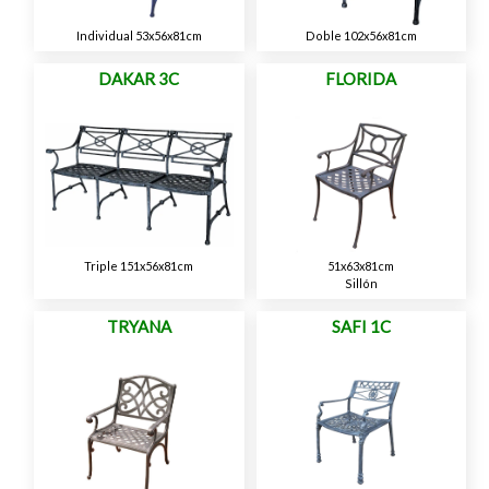
Individual 53x56x81cm
Doble 102x56x81cm
DAKAR 3C
FLORIDA
Triple 151x56x81cm
51x63x81cm
Sillón
TRYANA
SAFI 1C