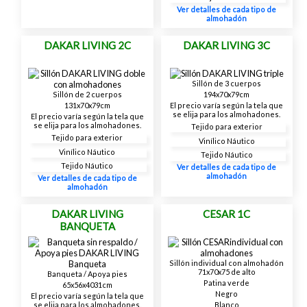
Ver detalles de cada tipo de
almohadón
DAKAR LIVING 2C
DAKAR LIVING 3C
Sillón de 3 cuerpos
194x70x79cm
Sillón de 2 cuerpos
El precio varía según la tela que
131x70x79cm
se elija para los almohadones.
El precio varía según la tela que
se elija para los almohadones.
Tejido para exterior
Tejido para exterior
Vinílico Náutico
Vinílico Náutico
Tejido Náutico
Tejido Náutico
Ver detalles de cada tipo de
almohadón
Ver detalles de cada tipo de
almohadón
DAKAR LIVING
CESAR 1C
BANQUETA
Sillón individual con almohadón
71x70x75 de alto
Banqueta / Apoya pies
Patina verde
65x56x4031cm
Negro
El precio varía según la tela que
Blanco
se elija para los almohadones.