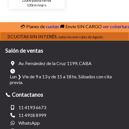
120cm patina verde
120cm negro
💳 Planes de
cuotas
🚚 Envío SIN CARGO
ver cobertura
3 CUOTAS SIN INTERÉS.
todos los miércoles de Agosto.
Salón de ventas
Av. Fernández de la Cruz 1199, CABA
Lun ❯ Vie de 9 a 13 y de 15 a 18 hs. Sábados con cita
previa.
📞 Contactanos
11 4193 6673
11 4918 8999
WhatsApp