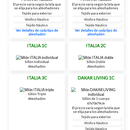
El precio varía según la tela que
El precio varía según la tela que
se elija para los almohadones.
se elija para los almohadones.
Tejido para exterior
Tejido para exterior
Vinílico Náutico
Vinílico Náutico
Tejido Náutico
Tejido Náutico
Ver detalles de cada tipo de
Ver detalles de cada tipo de
almohadón
almohadón
ITALIA 1C
ITALIA 2C
Sillón Individual
Sillón Doble
Almohadón
Almohadón
ITALIA 3C
DAKAR LIVING 1C
Sillón Triple
Almohadón
Sillón de 1 cuerpo
67x70x79cm
El precio varía según la tela que
se elija para los almohadones.
Tejido para exterior
Vinílico Náutico
Tejido Náutico