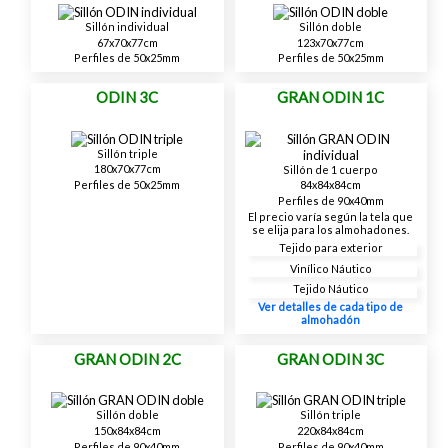
Sillón individual
Sillón doble
67x70x77cm
123x70x77cm
Perfiles de 50x25mm
Perfiles de 50x25mm
ODIN 3C
GRAN ODIN 1C
Sillón triple
180x70x77cm
Sillón de 1 cuerpo
Perfiles de 50x25mm
84x84x84cm
Perfiles de 90x40mm
El precio varía según la tela que
se elija para los almohadones.
Tejido para exterior
Vinílico Náutico
Tejido Náutico
Ver detalles de cada tipo de
almohadón
GRAN ODIN 2C
GRAN ODIN 3C
Sillón doble
Sillón triple
150x84x84cm
220x84x84cm
Perfiles de 90x40mm
Perfiles de 90x40mm