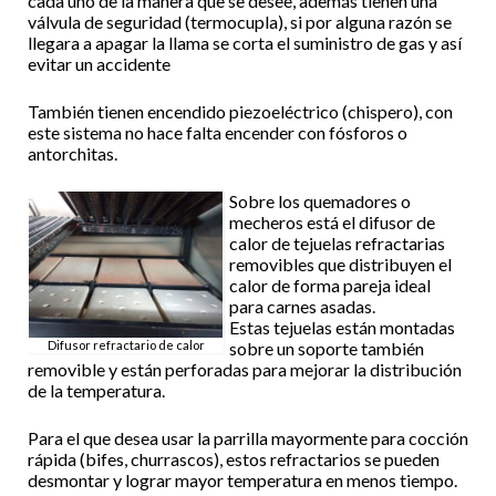
cada uno de la manera que se desee, además tienen una
válvula de seguridad (termocupla), si por alguna razón se
llegara a apagar la llama se corta el suministro de gas y así
evitar un accidente
También tienen encendido piezoeléctrico (chispero), con
este sistema no hace falta encender con fósforos o
antorchitas.
Sobre los quemadores o
mecheros está el difusor de
calor de tejuelas refractarias
removibles que distribuyen el
calor de forma pareja ideal
para carnes asadas.
Estas tejuelas están montadas
Difusor refractario de calor
sobre un soporte también
removible y están perforadas para mejorar la distribución
de la temperatura.
Para el que desea usar la parrilla mayormente para cocción
rápida (bifes, churrascos), estos refractarios se pueden
desmontar y lograr mayor temperatura en menos tiempo.