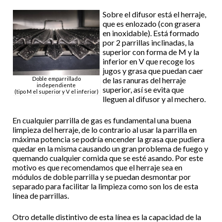
Sobre el difusor está el herraje,
que es enlozado (con grasera
en inoxidable). Está formado
por 2 parrillas inclinadas, la
superior con forma de M y la
inferior en V que recoge los
jugos y grasa que puedan caer
Doble emparrillado
de las ranuras del herraje
independiente
superior, así se evita que
(tipo M el superior y V el inferior)
lleguen al difusor y al mechero.
En cualquier parrilla de gas es fundamental una buena
limpieza del herraje, de lo contrario al usar la parrilla en
máxima potencia se podría encender la grasa que pudiera
quedar en la misma causando un gran problema de fuego y
quemando cualquier comida que se esté asando. Por este
motivo es que recomendamos que el herraje sea en
módulos de doble parrilla y se puedan desmontar por
separado para facilitar la limpieza como son los de esta
línea de parrillas.
Otro detalle distintivo de esta línea es la capacidad de la