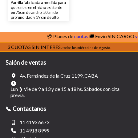
Parrilla fabricada a medida para
que entre en el nicho existente
en 75cm de ancho, 50cm de
profundidad y 39 cm de alto.
💳 Planes de
cuotas
🚚 Envío SIN CARGO
ver c
3 CUOTAS SIN INTERÉS.
todos los miércoles de Agosto.
Salón de ventas
Av. Fernández de la Cruz 1199, CABA
Lun ❯ Vie de 9 a 13 y de 15 a 18 hs. Sábados con cita
previa.
📞 Contactanos
11 4193 6673
11 4918 8999