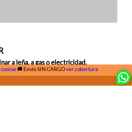
R
r a leña, a gas o electricidad.
🚚 Envío SIN CARGO
ver cobertura
COCCIÓN
Parrillas
,
cocinas
,
hornos
,
accesorios para
cocinar con leña, pellets, gas o electricidad
.