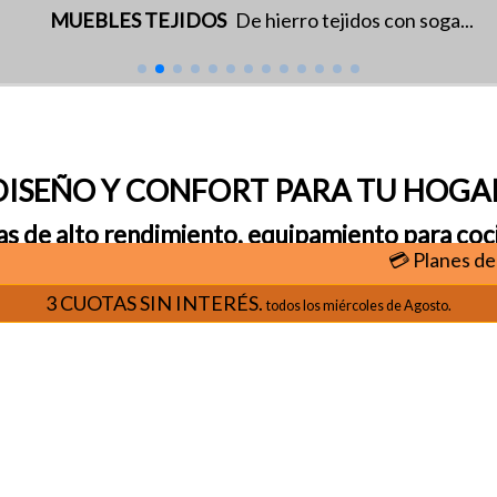
MUEBLES TEJIDOS
De hierro tejidos con soga...
DISEÑO Y CONFORT PARA TU HOGA
as de alto rendimiento, equipamiento para cocina
💳 Planes de
cuotas
3 CUOTAS SIN INTERÉS.
todos los miércoles de Agosto.
CALEFACCIÓN
Estufas
,
hogares
,
fogones a leña
,
pellets
o
gas
.