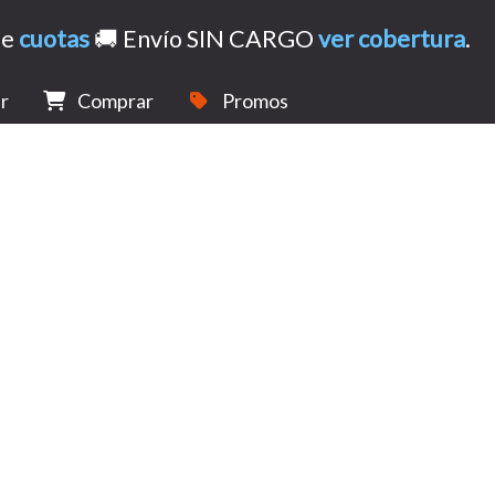
de
cuotas
🚚 Envío SIN CARGO
ver cobertura
.
r
Comprar
Promos